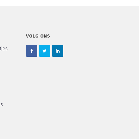
VOLG ONS
tjes
ns