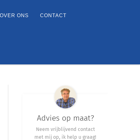
OVER ONS
CONTACT
Advies op maat?
Neem vrijblijvend contact
met mij op, ik help u graag!