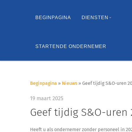
BEGINPAGINA
DIENSTEN
STARTENDE ONDERNEMER
Beginpagina
»
Nieuws
»
Geef tijdig S&O-uren 2
19 maart 2025
Geef tijdig S&O-uren
Heeft u als ondernemer zonder personeel in 20