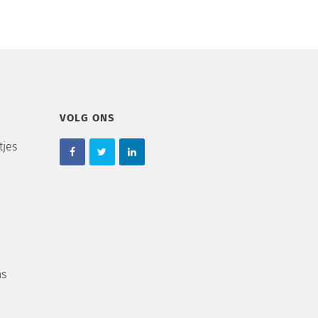
VOLG ONS
tjes
ns