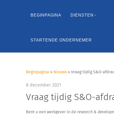
BEGINPAGINA
DIENSTEN
STARTENDE ONDERNEMER
Beginpagina
»
Nieuws
»
Vraag tijdig S&O-afdr
8 december 2021
Vraag tijdig S&O-afd
Bent u een werkgever in de
research & developm