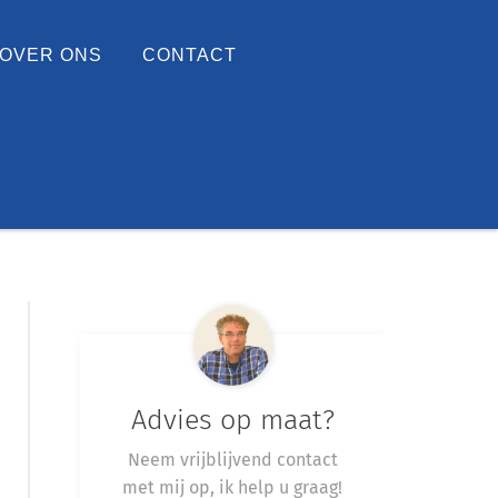
OVER ONS
CONTACT
Advies op maat?
Neem vrijblijvend contact
met mij op, ik help u graag!