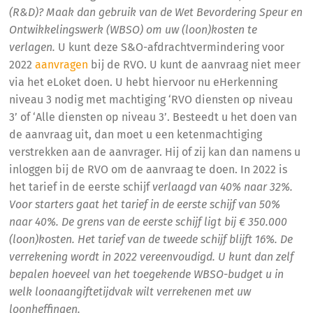
(R&D)? Maak dan gebruik van de Wet Bevordering Speur en
Ontwikkelingswerk (WBSO) om uw (loon)kosten te
verlagen.
U kunt deze S&O-afdrachtvermindering voor
2022
aanvragen
bij de RVO. U kunt de aanvraag niet meer
via het eLoket doen. U hebt hiervoor nu eHerkenning
niveau 3 nodig met machtiging ‘RVO diensten op niveau
3’ of ‘Alle diensten op niveau 3’. Besteedt u het doen van
de aanvraag uit, dan moet u een ketenmachtiging
verstrekken aan de aanvrager. Hij of zij kan dan namens u
inloggen bij de RVO om de aanvraag te doen. In 2022 is
het tarief in de eerste schijf
verlaagd van 40% naar 32%.
Voor starters gaat het tarief in de eerste schijf van 50%
naar 40%. De grens van de eerste schijf ligt bij € 350.000
(loon)kosten. Het tarief van de tweede schijf blijft 16%. De
verrekening wordt in 2022 vereenvoudigd. U kunt dan zelf
bepalen hoeveel van het toegekende WBSO-budget u in
welk loonaangiftetijdvak wilt verrekenen met uw
loonheffingen.