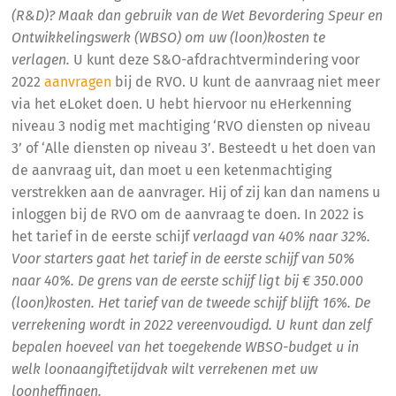
(R&D)? Maak dan gebruik van de Wet Bevordering Speur en
Ontwikkelingswerk (WBSO) om uw (loon)kosten te
verlagen.
U kunt deze S&O-afdrachtvermindering voor
2022
aanvragen
bij de RVO. U kunt de aanvraag niet meer
via het eLoket doen. U hebt hiervoor nu eHerkenning
niveau 3 nodig met machtiging ‘RVO diensten op niveau
3’ of ‘Alle diensten op niveau 3’. Besteedt u het doen van
de aanvraag uit, dan moet u een ketenmachtiging
verstrekken aan de aanvrager. Hij of zij kan dan namens u
inloggen bij de RVO om de aanvraag te doen. In 2022 is
het tarief in de eerste schijf
verlaagd van 40% naar 32%.
Voor starters gaat het tarief in de eerste schijf van 50%
naar 40%. De grens van de eerste schijf ligt bij € 350.000
(loon)kosten. Het tarief van de tweede schijf blijft 16%. De
verrekening wordt in 2022 vereenvoudigd. U kunt dan zelf
bepalen hoeveel van het toegekende WBSO-budget u in
welk loonaangiftetijdvak wilt verrekenen met uw
loonheffingen.