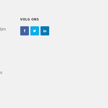
VOLG ONS
tjes
ns