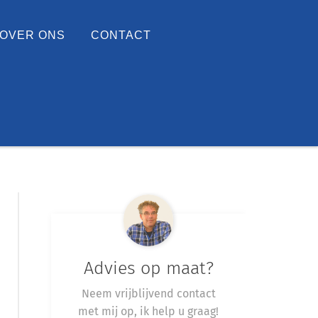
OVER ONS
CONTACT
Advies op maat?
Neem vrijblijvend contact
met mij op, ik help u graag!