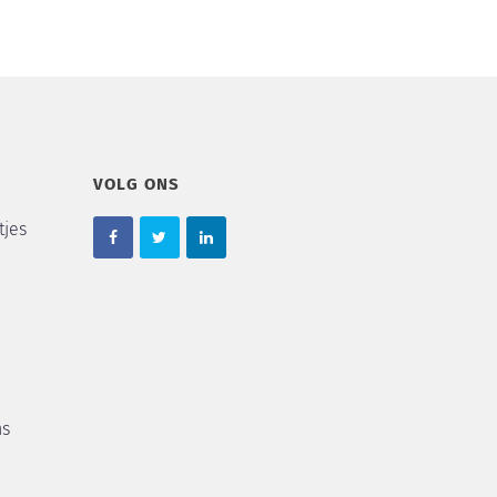
VOLG ONS
tjes
ns