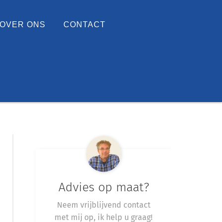
OVER ONS
CONTACT
Advies op maat?
Neem vrijblijvend contact
met mij op, ik help u graag!