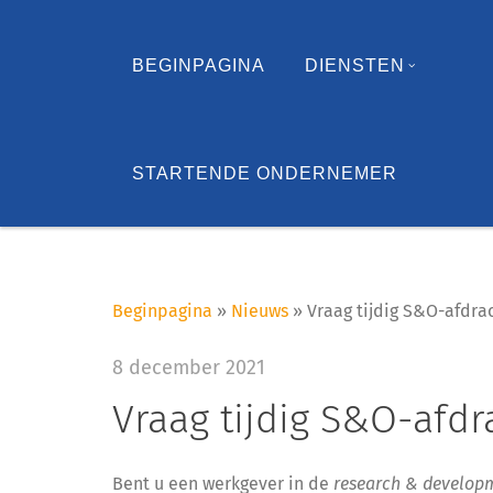
BEGINPAGINA
DIENSTEN
STARTENDE ONDERNEMER
Beginpagina
»
Nieuws
»
Vraag tijdig S&O-afdr
8 december 2021
Vraag tijdig S&O-afd
Bent u een werkgever in de
research & developm