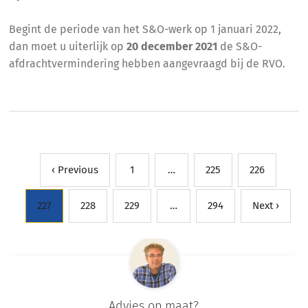
Begint de periode van het S&O-werk op 1 januari 2022,
dan moet u uiterlijk op
20 december 2021
de S&O-
afdrachtvermindering hebben aangevraagd bij de RVO.
‹ Previous
1
…
225
226
227
228
229
…
294
Next ›
Advies op maat?