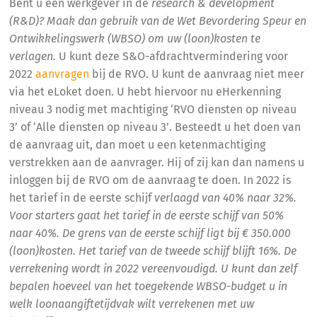
Bent u een werkgever in de
research & development
(R&D)? Maak dan gebruik van de Wet Bevordering Speur en
Ontwikkelingswerk (WBSO) om uw (loon)kosten te
verlagen.
U kunt deze S&O-afdrachtvermindering voor
2022
aanvragen
bij de RVO. U kunt de aanvraag niet meer
via het eLoket doen. U hebt hiervoor nu eHerkenning
niveau 3 nodig met machtiging ‘RVO diensten op niveau
3’ of ‘Alle diensten op niveau 3’. Besteedt u het doen van
de aanvraag uit, dan moet u een ketenmachtiging
verstrekken aan de aanvrager. Hij of zij kan dan namens u
inloggen bij de RVO om de aanvraag te doen. In 2022 is
het tarief in de eerste schijf
verlaagd van 40% naar 32%.
Voor starters gaat het tarief in de eerste schijf van 50%
naar 40%. De grens van de eerste schijf ligt bij € 350.000
(loon)kosten. Het tarief van de tweede schijf blijft 16%. De
verrekening wordt in 2022 vereenvoudigd. U kunt dan zelf
bepalen hoeveel van het toegekende WBSO-budget u in
welk loonaangiftetijdvak wilt verrekenen met uw