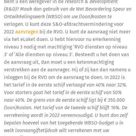
Bent u een werkgever in de
research & development
(R&D)? Maak dan gebruik van de Wet Bevordering Speur en
Ontwikkelingswerk (WBSO) om uw (loon)kosten te
verlagen.
U kunt deze S&O-afdrachtvermindering voor
2022
aanvragen
bij de RVO. U kunt de aanvraag niet meer
via het eLoket doen. U hebt hiervoor nu eHerkenning
niveau 3 nodig met machtiging ‘RVO diensten op niveau
3’ of ‘Alle diensten op niveau 3’. Besteedt u het doen van
de aanvraag uit, dan moet u een ketenmachtiging
verstrekken aan de aanvrager. Hij of zij kan dan namens u
inloggen bij de RVO om de aanvraag te doen. In 2022 is
het tarief in de eerste schijf
verlaagd van 40% naar 32%.
Voor starters gaat het tarief in de eerste schijf van 50%
naar 40%. De grens van de eerste schijf ligt bij € 350.000
(loon)kosten. Het tarief van de tweede schijf blijft 16%. De
verrekening wordt in 2022 vereenvoudigd. U kunt dan zelf
bepalen hoeveel van het toegekende WBSO-budget u in
welk loonaangiftetijdvak wilt verrekenen met uw