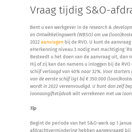
Vraag tijdig S&O-afd
Bent u een werkgever in de
research & developm
en Ontwikkelingswerk (WBSO) om uw (loon)koste
2022
aanvragen
bij de RVO. U kunt de aanvraag 
eHerkenning niveau 3 nodig met machtiging ‘RVO 
Besteedt u het doen van de aanvraag uit, dan 
Hij of zij kan dan namens u inloggen bij de RVO 
schijf
verlaagd van 40% naar 32%. Voor starters ga
van de eerste schijf ligt bij € 350.000 (loon)koste
wordt in 2022 vereenvoudigd. U kunt dan zelf b
loonaangiftetijdvak wilt verrekenen met uw loon
Tip
Begint de periode van het S&O-werk op 1 januar
afdrachtvermindering hebben aangevraagd bij