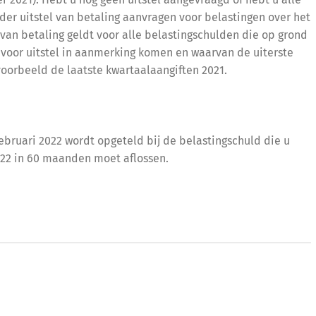
r 2021). Hebt u nog geen uitstel aangevraagd of hebt u alle
der uitstel van betaling aanvragen voor belastingen over het
 van betaling geldt voor alle belastingschulden die op grond
 voor uitstel in aanmerking komen en waarvan de uiterste
jvoorbeeld de laatste kwartaalaangiften 2021.
 februari 2022 wordt opgeteld bij de belastingschuld die u
022 in 60 maanden moet aflossen.