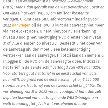
Bent u een werkgever in de
research & development
(R&D)? Maak dan gebruik van de Wet Bevordering Speur en
Ontwikkelingswerk (WBSO) om uw (loon)kosten te
verlagen.
U kunt deze S&O-afdrachtvermindering voor
2022
aanvragen
bij de RVO. U kunt de aanvraag niet meer
via het eLoket doen. U hebt hiervoor nu eHerkenning
niveau 3 nodig met machtiging ‘RVO diensten op niveau
3’ of ‘Alle diensten op niveau 3’. Besteedt u het doen van
de aanvraag uit, dan moet u een ketenmachtiging
verstrekken aan de aanvrager. Hij of zij kan dan namens u
inloggen bij de RVO om de aanvraag te doen. In 2022 is
het tarief in de eerste schijf
verlaagd van 40% naar 32%.
Voor starters gaat het tarief in de eerste schijf van 50%
naar 40%. De grens van de eerste schijf ligt bij € 350.000
(loon)kosten. Het tarief van de tweede schijf blijft 16%. De
verrekening wordt in 2022 vereenvoudigd. U kunt dan zelf
bepalen hoeveel van het toegekende WBSO-budget u in
welk loonaangiftetijdvak wilt verrekenen met uw