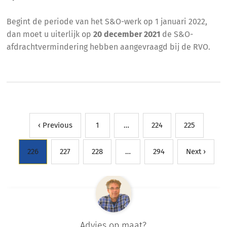
Begint de periode van het S&O-werk op 1 januari 2022,
dan moet u uiterlijk op
20 december 2021
de S&O-
afdrachtvermindering hebben aangevraagd bij de RVO.
‹ Previous
1
…
224
225
226
227
228
…
294
Next ›
Advies op maat?