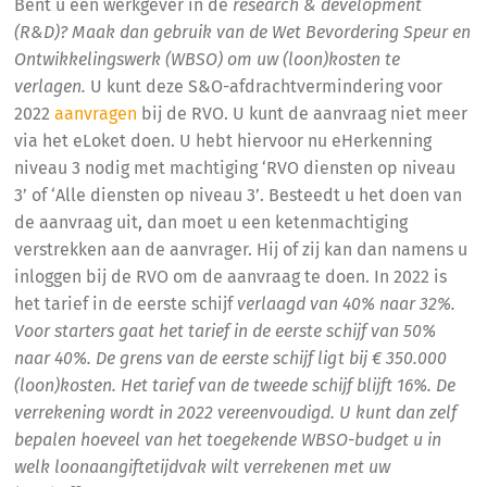
Bent u een werkgever in de
research & development
(R&D)? Maak dan gebruik van de Wet Bevordering Speur en
Ontwikkelingswerk (WBSO) om uw (loon)kosten te
verlagen.
U kunt deze S&O-afdrachtvermindering voor
2022
aanvragen
bij de RVO. U kunt de aanvraag niet meer
via het eLoket doen. U hebt hiervoor nu eHerkenning
niveau 3 nodig met machtiging ‘RVO diensten op niveau
3’ of ‘Alle diensten op niveau 3’. Besteedt u het doen van
de aanvraag uit, dan moet u een ketenmachtiging
verstrekken aan de aanvrager. Hij of zij kan dan namens u
inloggen bij de RVO om de aanvraag te doen. In 2022 is
het tarief in de eerste schijf
verlaagd van 40% naar 32%.
Voor starters gaat het tarief in de eerste schijf van 50%
naar 40%. De grens van de eerste schijf ligt bij € 350.000
(loon)kosten. Het tarief van de tweede schijf blijft 16%. De
verrekening wordt in 2022 vereenvoudigd. U kunt dan zelf
bepalen hoeveel van het toegekende WBSO-budget u in
welk loonaangiftetijdvak wilt verrekenen met uw